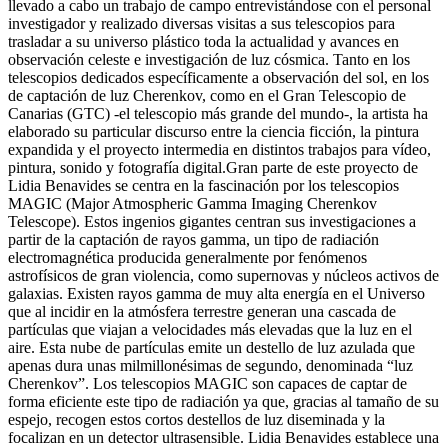
llevado a cabo un trabajo de campo entrevistándose con el personal
investigador y realizado diversas visitas a sus telescopios para
trasladar a su universo plástico toda la actualidad y avances en
observación celeste e investigación de luz cósmica. Tanto en los
telescopios dedicados específicamente a observación del sol, en los
de captación de luz Cherenkov, como en el Gran Telescopio de
Canarias (GTC) -el telescopio más grande del mundo-, la artista ha
elaborado su particular discurso entre la ciencia ficción, la pintura
expandida y el proyecto intermedia en distintos trabajos para vídeo,
pintura, sonido y fotografía digital.Gran parte de este proyecto de
Lidia Benavides se centra en la fascinación por los telescopios
MAGIC (Major Atmospheric Gamma Imaging Cherenkov
Telescope). Estos ingenios gigantes centran sus investigaciones a
partir de la captación de rayos gamma, un tipo de radiación
electromagnética producida generalmente por fenómenos
astrofísicos de gran violencia, como supernovas y núcleos activos de
galaxias. Existen rayos gamma de muy alta energía en el Universo
que al incidir en la atmósfera terrestre generan una cascada de
partículas que viajan a velocidades más elevadas que la luz en el
aire. Esta nube de partículas emite un destello de luz azulada que
apenas dura unas milmillonésimas de segundo, denominada “luz
Cherenkov”. Los telescopios MAGIC son capaces de captar de
forma eficiente este tipo de radiación ya que, gracias al tamaño de su
espejo, recogen estos cortos destellos de luz diseminada y la
focalizan en un detector ultrasensible. Lidia Benavides establece una