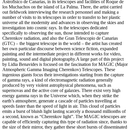
Astrofísico de Canarias, in its telescopes and facilities of Roque de
los Muchachos on the island of La Palma. There, the artist carried
out fieldwork interviewing the research personnel and making a
number of visits to its telescopes in order to transfer to her plastic
universe all the modernity and advances in observing the skies and
investigation into cosmic rays. In the telescopes dedicated
specifically to observing the sun, those intended to capture
Cherenkov radiation, and also the Gran Telescopio de Canarias
(GTC) – the biggest telescope in the world – the artist has created
her own particular discourse between science fiction, expanded
painting and the intermediate project in different works for video,
painting, sound and digital photography.A large part of this project
by Lidia Benavides is focused on the fascination for MAGIC (Major
Atmospheric Gamma Imaging Cherenkov) Telescopes. These
ingenious giants focus their investigations starting from the capture
of gamma rays, a kind of electromagnetic radiation generally
produced by very violent astrophysical phenomena, such as
supernovas and the active core of galaxies. There exist very high
energy gamma rays in the Universe which, when they strike the
earth’s atmosphere, generate a cascade of particles travelling at
speeds faster than the speed of light in air. This cloud of particles
emits a burst of bluish light lasting scarcely a thousand millionths of
a second, known as “Cherenkov light”. The MAGIC telescopes are
capable of efficiently capturing this type of radiation since, thanks to
the size of their mirror, they gather these short bursts of disseminated