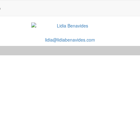
o
lidia@lidiabenavides.com