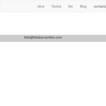
obra
Textos
bio
Blog
contact
lidia@lidiabenavides.com