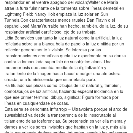
resplandor en el vientre apagado del volcán;Walter de María
atrae la furia fulminante de la tormenta sobre líneas demetal en
Lightning Field; Nancy Holt emplaza la luz solar en Sun
Tunnels.Con características menos rituales Dan Flavin o el
español José MariaYturralde han hecho, también, de la luz, de su
resplandor artificial oartificioso, eje de su trabajo.
Lidia Benavides usa tanto la luz natural como la artificial, la luz
reflejada sobre una blanca hoja de papel o la luz emitida por un
reflector generalmente invisible. Se interesa por las
transformaciones cromáticas quela luz experimenta en su danza
contra la inmaculada superficie de susobjetos albos. Una
metamorfosis que acentúa mediante la digitalización y
tratamiento de la imagen hasta hacer emerger una atmósfera
creada, una luminiscencia que es artefacto puro.
Ha titulado sus piezas como Dibujos de luz natural y, también,
comoDibujos de luz artificial, haciendo especial incidencia en lo
que ese primer término, dibujo, significa: Figura formada por
líneas en cualquierclase de cosas.
Esta serie se denomina Infrarrojo – Ultravioleta porque el arco de
suvisibilidad va desde la transparencia de lo inescrutable al
titilamiento delas fosforencias. Su pretensión es ver ella misma y
darnos a ver los seres invisibles que habitan en la luz y, más allá
de la experiencia dedescubrirlos, tatuarlos, esculpir las máscaras